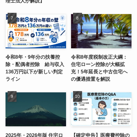
理士法人が解説】
令和8年・9年分の扶養控
令和8年度税制改正大綱：
除・配偶者控除 給与収入
住宅ローン控除が大幅拡
136万円以下が新しい判定
充！5年延長と中古住宅へ
ライン
の優遇措置を解説
2025年・2026年版 住宅ロ
【確定申告】医療費控除の