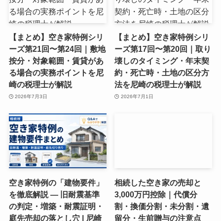
【まとめ】空き家特例シリ
【まとめ】空き家特例シリ
ーズ第21回〜第24回｜敷地
ーズ第17回〜第20回｜取り
按分・対象範囲・賃貸があ
壊しのタイミング・年末契
る場合の実務ポイントを尼
約・死亡時・土地の区分方
崎の税理士が解説
法を尼崎の税理士が解説
2026年7月3日
2026年7月1日
空き家特例の「建物要件」
相続した空き家の売却と
を徹底解説 ― 旧耐震基準
3,000万円控除｜代償分
の判定・増築・耐震証明・
割・換価分割・未分割・遺
庭先売却の落とし穴 | 尼崎
留分・生前贈与の注意点