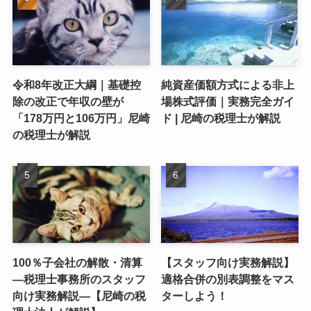
令和8年改正大綱｜基礎控
純資産価額方式による非上
除の改正で年収の壁が
場株式評価｜実務完全ガイ
「178万円と106万円」尼崎
ド | 尼崎の税理士が解説
の税理士が解説
100％子会社の解散・清算
【スタッフ向け実務解説】
―税理士事務所のスタッフ
適格合併の別表調整をマス
向け実務解説―【尼崎の税
ターしよう！