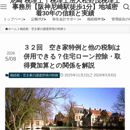
尼崎 税理士｜税理士法人松野茂税理士
事務所【阪神尼崎駅徒歩1分】地域密
着30年の信頼と実績
トップページ
記帳代行
弥生会計サポート
相続税申告
管理組合の
ホーム
相続税・空き家の譲渡所得の特例
３２回 空き家特例と他の税制は
2026
併用できる？住宅ローン控除・取
5/08
得費加算との関係を解説
2025年11月2日
2026年5月8日
相続税・空き家の譲渡所得の特例