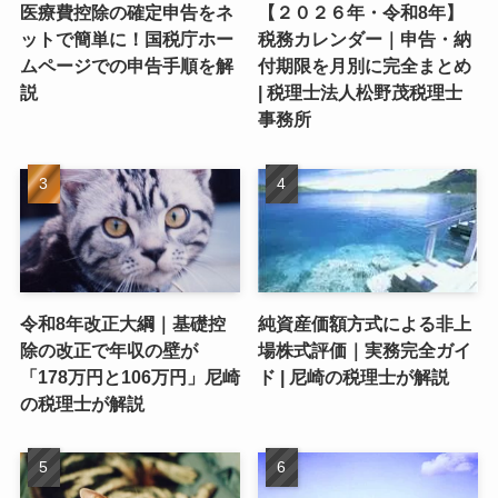
医療費控除の確定申告をネ
【２０２６年・令和8年】
ットで簡単に！国税庁ホー
税務カレンダー｜申告・納
ムページでの申告手順を解
付期限を月別に完全まとめ
説
| 税理士法人松野茂税理士
事務所
令和8年改正大綱｜基礎控
純資産価額方式による非上
除の改正で年収の壁が
場株式評価｜実務完全ガイ
「178万円と106万円」尼崎
ド | 尼崎の税理士が解説
の税理士が解説