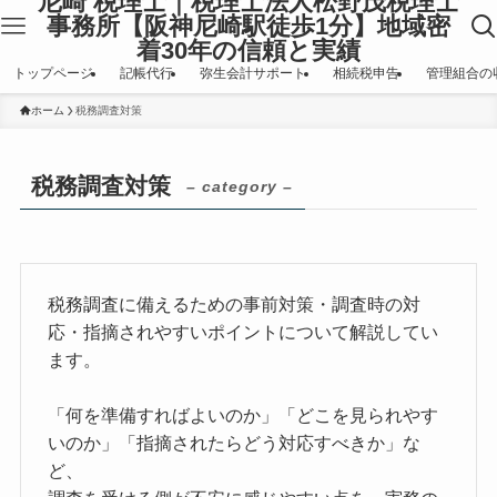
尼崎 税理士｜税理士法人松野茂税理士
事務所【阪神尼崎駅徒歩1分】地域密
着30年の信頼と実績
トップページ
記帳代行
弥生会計サポート
相続税申告
管理組合の
ホーム
税務調査対策
税務調査対策
– category –
税務調査に備えるための事前対策・調査時の対
応・指摘されやすいポイントについて解説してい
ます。
「何を準備すればよいのか」「どこを見られやす
いのか」「指摘されたらどう対応すべきか」な
ど、