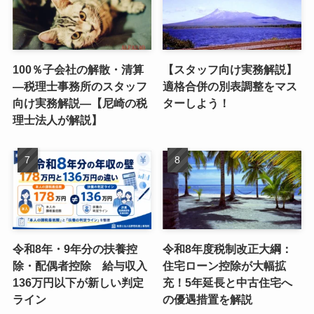
100％子会社の解散・清算
【スタッフ向け実務解説】
―税理士事務所のスタッフ
適格合併の別表調整をマス
向け実務解説―【尼崎の税
ターしよう！
理士法人が解説】
令和8年・9年分の扶養控
令和8年度税制改正大綱：
除・配偶者控除 給与収入
住宅ローン控除が大幅拡
136万円以下が新しい判定
充！5年延長と中古住宅へ
ライン
の優遇措置を解説