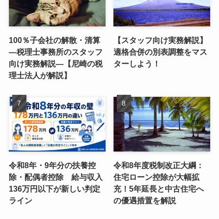
100％子会社の解散・清算
【スタッフ向け実務解説】
―税理士事務所のスタッフ
適格合併の別表調整をマス
向け実務解説―【尼崎の税
ターしよう！
理士法人が解説】
令和8年・9年分の扶養控
令和8年度税制改正大綱：
除・配偶者控除 給与収入
住宅ローン控除が大幅拡
136万円以下が新しい判定
充！5年延長と中古住宅へ
ライン
の優遇措置を解説