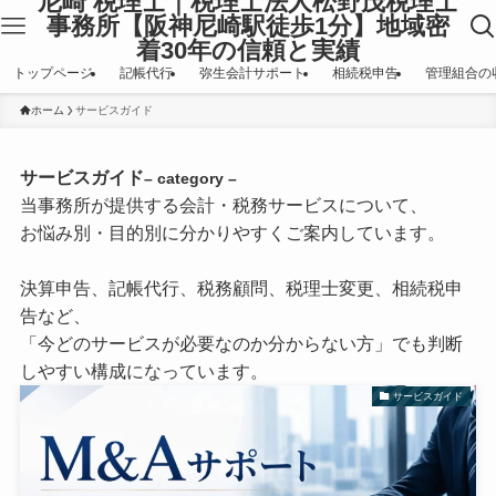
尼崎 税理士｜税理士法人松野茂税理士
事務所【阪神尼崎駅徒歩1分】地域密
着30年の信頼と実績
トップページ
記帳代行
弥生会計サポート
相続税申告
管理組合の
ホーム
サービスガイド
サービスガイド
– category –
当事務所が提供する会計・税務サービスについて、
お悩み別・目的別に分かりやすくご案内しています。
決算申告、記帳代行、税務顧問、税理士変更、相続税申
告など、
「今どのサービスが必要なのか分からない方」でも判断
しやすい構成になっています。
サービスガイド