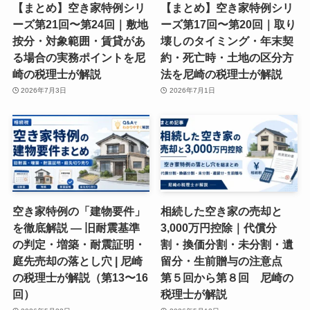
【まとめ】空き家特例シリ
【まとめ】空き家特例シリ
ーズ第21回〜第24回｜敷地
ーズ第17回〜第20回｜取り
按分・対象範囲・賃貸があ
壊しのタイミング・年末契
る場合の実務ポイントを尼
約・死亡時・土地の区分方
崎の税理士が解説
法を尼崎の税理士が解説
2026年7月3日
2026年7月1日
空き家特例の「建物要件」
相続した空き家の売却と
を徹底解説 ― 旧耐震基準
3,000万円控除｜代償分
の判定・増築・耐震証明・
割・換価分割・未分割・遺
庭先売却の落とし穴 | 尼崎
留分・生前贈与の注意点
の税理士が解説（第13〜16
第５回から第８回 尼崎の
回）
税理士が解説