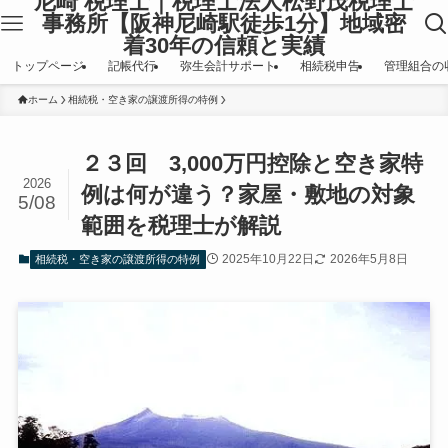
尼崎 税理士｜税理士法人松野茂税理士
事務所【阪神尼崎駅徒歩1分】地域密
着30年の信頼と実績
トップページ
記帳代行
弥生会計サポート
相続税申告
管理組合の
ホーム
相続税・空き家の譲渡所得の特例
２３回 3,000万円控除と空き家特
2026
例は何が違う？家屋・敷地の対象
5/08
範囲を税理士が解説
2025年10月22日
2026年5月8日
相続税・空き家の譲渡所得の特例