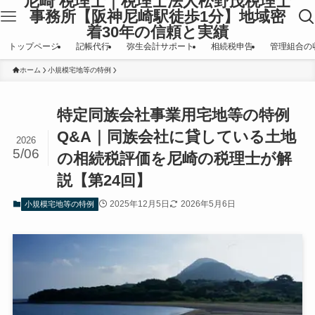
尼崎 税理士｜税理士法人松野茂税理士
事務所【阪神尼崎駅徒歩1分】地域密
着30年の信頼と実績
トップページ
記帳代行
弥生会計サポート
相続税申告
管理組合の
ホーム
小規模宅地等の特例
特定同族会社事業用宅地等の特例
Q&A｜同族会社に貸している土地
2026
5/06
の相続税評価を尼崎の税理士が解
説【第24回】
2025年12月5日
2026年5月6日
小規模宅地等の特例