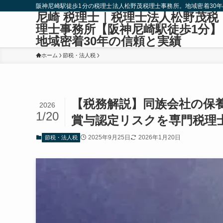
阪神尼崎駅徒歩1分の税理士法人松野茂税理士事務所。地域密着30
尼崎 税理士｜税理士法人松野茂税
理士事務所【阪神尼崎駅徒歩1分】
地域密着30年の信頼と実績
ホーム
節税・法人税
【税務解説】同族会社の保
2026
1/20
賞与認定リスクを専門税理
2025年9月25日
2026年1月20日
節税・法人税